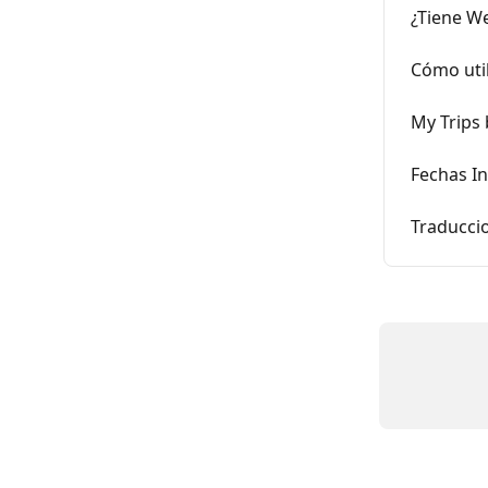
¿Tiene We
Cómo util
My Trips 
Fechas In
Traducci