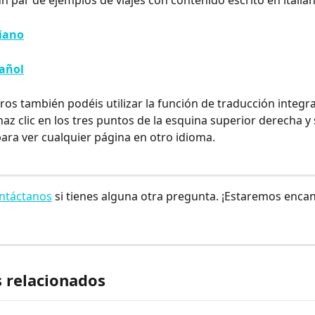
un par de ejemplos de viajes con contenido escrito en italia
liano
pañol
eros también podéis utilizar la función de traducción integr
az clic en los tres puntos de la esquina superior derecha y 
para ver cualquier página en otro idioma.
ntáctanos
 si tienes alguna otra pregunta. ¡Estaremos enca
s relacionados