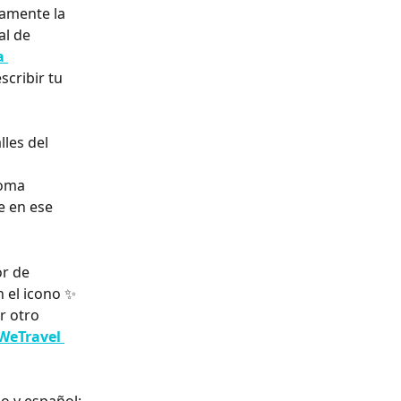
amente la 
al de 
a 
scribir tu 
les del 
ioma 
e en ese 
r de 
n el icono ✨ 
r otro 
 WeTravel