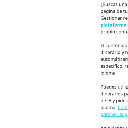
¿Buscas una
página de tu 
Gestionar res
plataforma
propio conte
El contenido
itinerario 
automáticame
específico, 
idioma.
Puedes utili
itinerarios p
de IA y píde
idioma. 
Cons
para ver la 