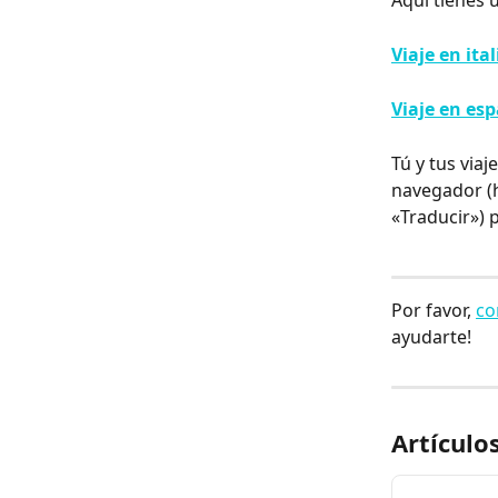
Aquí tienes 
Viaje en ita
Viaje en es
Tú y tus viaj
navegador (h
«Traducir») 
Por favor, 
co
ayudarte!
Artículo