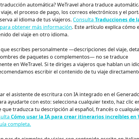
 traducción automática? WeTravel ahora traduce automátic
viaje, el proceso de pago, los correos electrónicos y el port
erva al idioma de tus viajeros. 
Consulta 
Traducciones de l
 para obtener más información
. Este artículo explica cómo e
nido del viaje en otro idioma.
 que escribes personalmente —descripciones del viaje, detal
y nombres de paquetes o complementos— no se traduce 
nte en WeTravel. Si te diriges a viajeros que hablan un id
recomendamos escribir el contenido de tu viaje directament
zar el asistente de escritura con IA integrado en el Generado
ara ayudarte con esto: selecciona cualquier texto, haz clic e
le que traduzca tu descripción al español, francés o cualquie
ulta 
Cómo usar la IA para crear itinerarios increíbles en
guía completa.