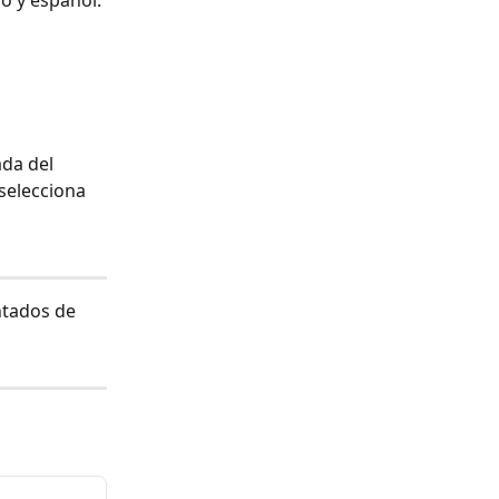
no y español:
ada del 
selecciona 
ntados de 